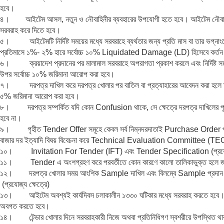
হবে।
৪। আইটেম আসল, নতুন ও নৌবাহিনীর ব্যবহারের উপযোগী হতে হবে। আইটেম নৌবাহিনীর চাহ
সরবরাহ করে দিতে হবে।
৫। আইটেমটি নির্দিষ্ট সময়ের মধ্যে সরবরাহে ব্যর্থতার জন্য প্রতি মাস বা তার ভগ্না
প্রতিমাসে ১%- ২% হারে সর্বোচ্চ ১০% Liquidated Damage (LD) হিসেবে কর্তন
৬। ক্রয়াদেশ প্রদানের পর মালামাল সরবরাহে অপরাগতা প্রকাশ করলে এবং নির্দিষ্ট সময়
উপর সর্বোচ্চ ১০% জরিমানা আরোপ করা হবে।
৭। দরপত্র দাখিল করে দরপত্র খোলার পর বাতিল বা প্রত্যাহারের আবেদন করা হলে তা 
৫% জরিমানা আরোপ করা হবে।
৮। দরপত্র সম্পর্কিত যদি কোন Confusion থাকে, সে ক্ষেত্রে দরপত্র দাখিলের পূর্বে 
হবে না।
৯। গৃহীত Tender Offer সমূহে কেবল সর্ব নিম্নদরদাতাই Purchase Order পাবেন
বাজার দর ইত্যাদি বিষয় বিবেচনা করে Technical Evaluation Committee (TEC) এর
১০। Invitation For Tender (IFT) এবং Tender Specification (প্রযোজ্য ক্ষ
১১। Tender এ অংশগ্রহণ করে পরবর্তীতে কোন কারণে কালো তালিকাভুক্ত হলে জরিমা
১২। দরপত্র খোলার সময় আংশিক Sample দাখিল এবং বিলম্বে Sample প্রদান সংক্র
(প্রযোজ্য ক্ষেত্রে)
১৩। আইটেম অবশ্যই কার্যদিবস চলাকালীন ১৩৩০ ঘটিকার মধ্যে সরবরাহ করতে হবে। অত্র
অবগত করতে হবে।
১৪। টেন্ডার খোলার দিনে সরবরাহকারী নিজে অথবা প্রতিনিধিগণ স্বশরীরে উপস্থিত থাক