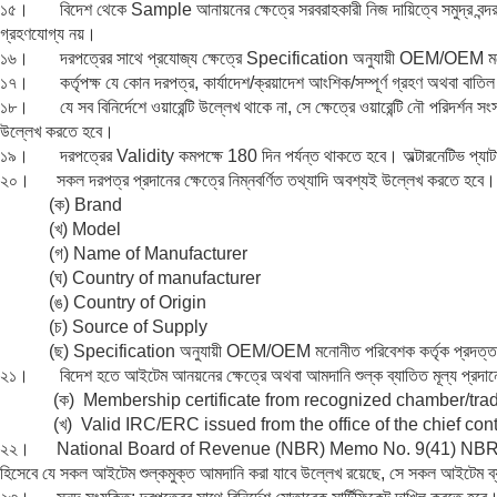
১৫। বিদেশ থেকে Sample আনায়নের ক্ষেত্রে সরবরাহকারী নিজ দায়িত্বে সমুদ্র বন্
গ্রহণযোগ্য নয়।
১৬। দরপত্রের সাথে প্রযোজ্য ক্ষেত্রে Specification অনুযায়ী OEM/OEM মনোনীত
১৭। কর্তৃপক্ষ যে কোন দরপত্র, কার্যাদেশ/ক্রয়াদেশ আংশিক/সম্পূর্ণ গ্রহণ অথবা বাতিল
১৮। যে সব বিনির্দেশে ওয়ারেন্টি উল্লেখ থাকে না, সে ক্ষেত্রে ওয়ারেন্টি নৌ পরিদর্শন সংস
উল্লেখ করতে হবে।
১৯। দরপত্রের Validity কমপক্ষে 180 দিন পর্যন্ত থাকতে হবে। অল্টারনেটিভ প্যাটার্
২০। সকল দরপত্র প্রদানের ক্ষেত্রে নিম্নবর্ণিত তথ্যাদি অবশ্যই উল্লেখ করতে হবে।
(ক) Brand
(খ) Model
(গ) Name of Manufacturer
(ঘ) Country of manufacturer
(ঙ) Country of Origin
(চ) Source of Supply
(ছ) Specification অনুযায়ী OEM/OEM মনোনীত পরিবেশক কর্তৃক প্রদত্ত সনদ
২১। বিদেশ হতে আইটেম আনয়নের ক্ষেত্রে অথবা আমদানি শুল্ক ব্যাতিত মূল্য প্রদানের ক্
(ক) Membership certificate from recognized chamber/trade
(খ) Valid IRC/ERC issued from the office of the chief contro
২২। National Board of Revenue (NBR) Memo No. 9(41) NBR/Cus-IV
হিসেবে যে সকল আইটেম শুল্কমুক্ত আমদানি করা যাবে উল্লেখ রয়েছে, সে সকল আইটেম 