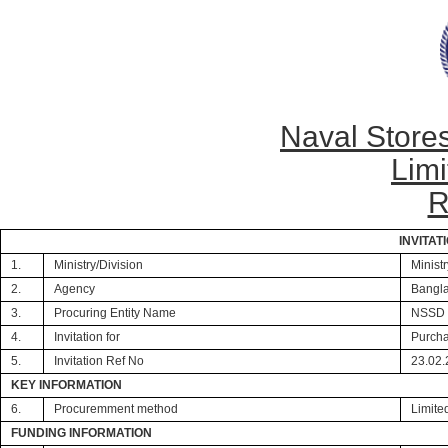
Naval Store
Limi
R
INVITAT
1.
Ministry/Division
Minist
2.
Agency
Bangl
3.
Procuring Entity Name
NSSD 
4.
Invitation for
Purcha
5.
Invitation Ref No
23.02.
KEY INFORMATION
6.
Procuremment method
Limite
FUNDING INFORMATION