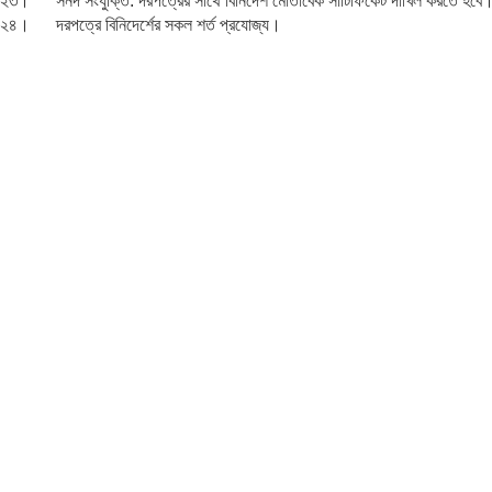
২৩। সনদ সংযুক্তি: দরপত্রের সাথে বিনির্দেশ মোতাবেক সার্টিফিকেট দাখিল করতে হবে
২৪। দরপত্রে বিনিদের্শের সকল শর্ত প্রযোজ্য।