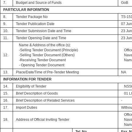
7.
Budget and Source of Funds
GoB
PARTICULAR INFORMTION
8.
Tender Package No
TS-15
9.
Tender Publication Date
07 Ju
10.
Tender Submission Date and Time
23 Jun
11.
Tender Opening Date and Time
23 Jun
Name & Address of the office (s):
-Selling Tender Document (Principle)
Offic
12.
-Selling Tender Document (Others)
Nava
-Receiving Tender Document
Nama
- Opening Tender Document
13.
Place/Date/Time of Pre-Tender Meeting
NA
INFORMATION FOR TENDER
14.
Eligibility of Tender
NSSD
15.
Brief Description of Goods
01 L
16.
Brief Description of Related Services
-
17.
Import Duties
Withou
Offic
18.
Address of Official Inviting Tender
Nava
Nama
Tel. No.
Fax. N