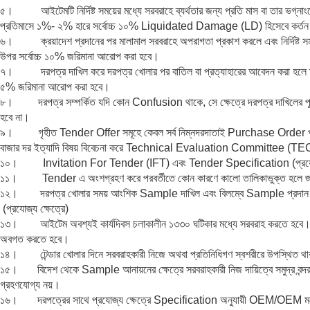
৫। আইটেমটি নির্দিষ্ট সময়ের মধ্যে সরবরাহে ব্যর্থতার জন্য প্রতি মাস বা তার ভগ্না
প্রতিমাসে ১%- ২% হারে সর্বোচ্চ ১০% Liquidated Damage (LD) হিসেবে কর্তন
৬। ক্রয়াদেশ প্রদানের পর মালামাল সরবরাহে অপরাগতা প্রকাশ করলে এবং নির্দিষ্ট সময়
উপর সর্বোচ্চ ১০% জরিমানা আরোপ করা হবে।
৭। দরপত্র দাখিল করে দরপত্র খোলার পর বাতিল বা প্রত্যাহারের আবেদন করা হলে তা 
৫% জরিমানা আরোপ করা হবে।
৮। দরপত্র সম্পর্কিত যদি কোন Confusion থাকে, সে ক্ষেত্রে দরপত্র দাখিলের পূর্বে 
হবে না।
৯। গৃহীত Tender Offer সমূহে কেবল সর্ব নিম্নদরদাতাই Purchase Order পাবেন
বাজার দর ইত্যাদি বিষয় বিবেচনা করে Technical Evaluation Committee (TEC) এর
১০। Invitation For Tender (IFT) এবং Tender Specification (প্রযোজ্য ক্ষ
১১। Tender এ অংশগ্রহণ করে পরবর্তীতে কোন কারণে কালো তালিকাভুক্ত হলে জরিমা
১২। দরপত্র খোলার সময় আংশিক Sample দাখিল এবং বিলম্বে Sample প্রদান সংক্র
(প্রযোজ্য ক্ষেত্রে)
১৩। আইটেম অবশ্যই কার্যদিবস চলাকালীন ১৩৩০ ঘটিকার মধ্যে সরবরাহ করতে হবে। অত্র
অবগত করতে হবে।
১৪। টেন্ডার খোলার দিনে সরবরাহকারী নিজে অথবা প্রতিনিধিগণ স্বশরীরে উপস্থিত থাক
১৫। বিদেশ থেকে Sample আনায়নের ক্ষেত্রে সরবরাহকারী নিজ দায়িত্বে সমুদ্র বন্
গ্রহণযোগ্য নয়।
১৬। দরপত্রের সাথে প্রযোজ্য ক্ষেত্রে Specification অনুযায়ী OEM/OEM মনোনীত