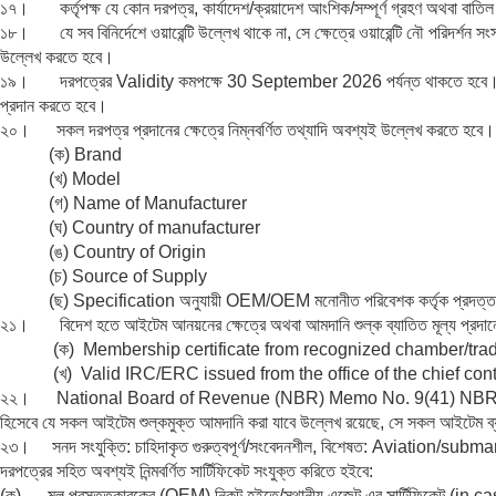
১৭। কর্তৃপক্ষ যে কোন দরপত্র, কার্যাদেশ/ক্রয়াদেশ আংশিক/সম্পূর্ণ গ্রহণ অথবা বাতিল
১৮। যে সব বিনির্দেশে ওয়ারেন্টি উল্লেখ থাকে না, সে ক্ষেত্রে ওয়ারেন্টি নৌ পরিদর্শন সংস
উল্লেখ করতে হবে।
১৯। দরপত্রের Validity কমপক্ষে 30 September 2026 পর্যন্ত থাকতে হবে। অল্টারনে
প্রদান করতে হবে।
২০। সকল দরপত্র প্রদানের ক্ষেত্রে নিম্নবর্ণিত তথ্যাদি অবশ্যই উল্লেখ করতে হবে।
(ক) Brand
(খ) Model
(গ) Name of Manufacturer
(ঘ) Country of manufacturer
(ঙ) Country of Origin
(চ) Source of Supply
(ছ) Specification অনুযায়ী OEM/OEM মনোনীত পরিবেশক কর্তৃক প্রদত্ত সনদ
২১। বিদেশ হতে আইটেম আনয়নের ক্ষেত্রে অথবা আমদানি শুল্ক ব্যাতিত মূল্য প্রদানের ক্
(ক) Membership certificate from recognized chamber/trade
(খ) Valid IRC/ERC issued from the office of the chief contro
২২। National Board of Revenue (NBR) Memo No. 9(41) NBR/Cus-IV
হিসেবে যে সকল আইটেম শুল্কমুক্ত আমদানি করা যাবে উল্লেখ রয়েছে, সে সকল আইটেম 
২৩। সনদ সংযুক্তি: চাহিদাকৃত গুরুত্বপূর্ণ/সংবেদনশীল, বিশেষত: Aviation/submarine
দরপত্রের সহিত অবশ্যই নিন্মবর্ণিত সার্টিফিকেট সংযুক্ত করিতে হইবে:
(ক) মূল প্রস্তুতকারকের (OEM) নিকট হইতে/স্থানীয় এজেন্ট এর সার্টিফিকেট (i