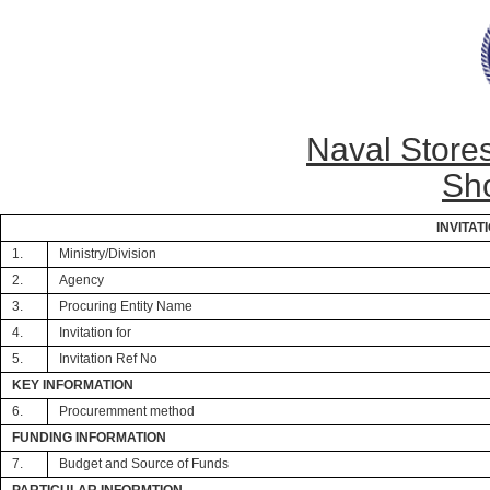
Naval Store
Sho
INVITAT
1.
Ministry/Division
2.
Agency
3.
Procuring Entity Name
4.
Invitation for
5.
Invitation Ref No
KEY INFORMATION
6.
Procuremment method
FUNDING INFORMATION
7.
Budget and Source of Funds