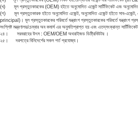
(খ) মূল প্রস্তুতকারকের (OEM) হইতে অনুমোদিত এজেন্ট সার্টিফিকেট এবং অনুমোদি
(গ) মূল প্রস্তুতকারক হইতে অনুমোদিত এজেন্ট, অনুমোদিত এজেন্ট হইতে সাব-এজেন্ট, এ
principal)। মূল প্রস্তুতকারকের পরিবর্তে যন্ত্রাংশ প্রস্তুতকারকের পরিবর্তে যন্ত্রাংশ প
সংশ্লিষ্ট মন্ত্রণালয়/চেম্বার অব কমার্স এর অনুমতিপ্রাপ্ত হয় এবং এতদ্‌সংক্রান্ত সার্টিফিক
২৪। সরবরাহের উৎস : OEM/OEM অথরাইজড ডিষ্ট্রিবিউটর ।
২৫। দরপত্রে বিনিদের্শের সকল শর্ত প্রযোজ্য।