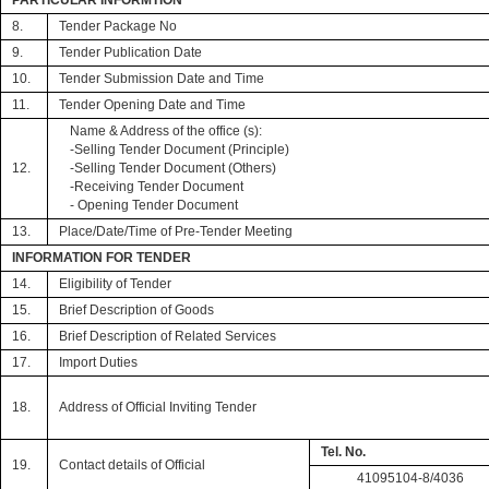
PARTICULAR INFORMTION
8.
Tender Package No
9.
Tender Publication Date
10.
Tender Submission Date and Time
11.
Tender Opening Date and Time
Name & Address of the office (s):
-Selling Tender Document (Principle)
12.
-Selling Tender Document (Others)
-Receiving Tender Document
- Opening Tender Document
13.
Place/Date/Time of Pre-Tender Meeting
INFORMATION FOR TENDER
14.
Eligibility of Tender
15.
Brief Description of Goods
16.
Brief Description of Related Services
17.
Import Duties
18.
Address of Official Inviting Tender
Tel. No.
19.
Contact details of Official
41095104-8/4036