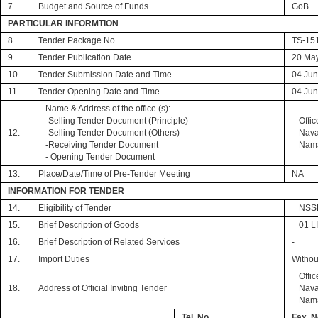
7.
Budget and Source of Funds
GoB
PARTICULAR INFORMTION
8.
Tender Package No
TS-15
9.
Tender Publication Date
20 Ma
10.
Tender Submission Date and Time
04 Jun
11.
Tender Opening Date and Time
04 Jun
Name & Address of the office (s):
-Selling Tender Document (Principle)
Offic
12.
-Selling Tender Document (Others)
Nava
-Receiving Tender Document
Nama
- Opening Tender Document
13.
Place/Date/Time of Pre-Tender Meeting
NA
INFORMATION FOR TENDER
14.
Eligibility of Tender
NSSD
15.
Brief Description of Goods
01 L
16.
Brief Description of Related Services
-
17.
Import Duties
Withou
Offic
18.
Address of Official Inviting Tender
Nava
Nama
Tel. No.
Fax. N