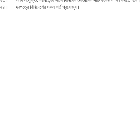
২৩। সনদ সংযুক্তি: দরপত্রের সাথে বিনির্দেশ মোতাবেক সার্টিফিকেট দাখিল করতে হবে
২৪। দরপত্রে বিনিদের্শের সকল শর্ত প্রযোজ্য।