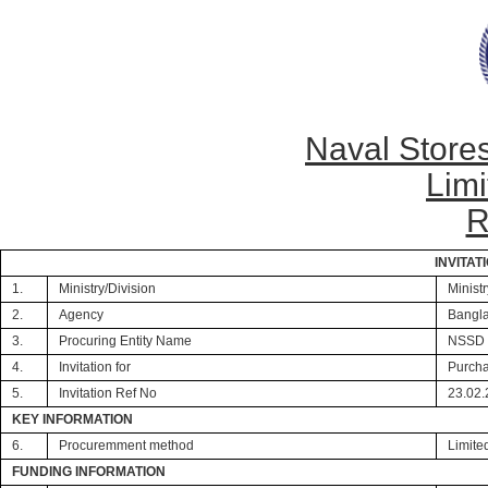
Naval Store
Limi
R
INVITAT
1.
Ministry/Division
Minist
2.
Agency
Bangl
3.
Procuring Entity Name
NSSD 
4.
Invitation for
Purcha
5.
Invitation Ref No
23.02.
KEY INFORMATION
6.
Procuremment method
Limite
FUNDING INFORMATION