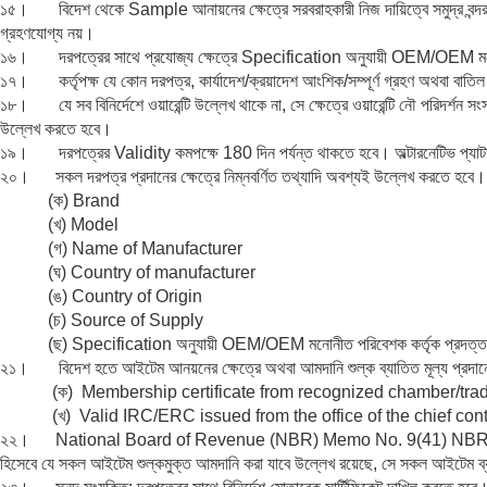
১৫। বিদেশ থেকে Sample আনায়নের ক্ষেত্রে সরবরাহকারী নিজ দায়িত্বে সমুদ্র বন্
গ্রহণযোগ্য নয়।
১৬। দরপত্রের সাথে প্রযোজ্য ক্ষেত্রে Specification অনুযায়ী OEM/OEM মনোনীত
১৭। কর্তৃপক্ষ যে কোন দরপত্র, কার্যাদেশ/ক্রয়াদেশ আংশিক/সম্পূর্ণ গ্রহণ অথবা বাতিল
১৮। যে সব বিনির্দেশে ওয়ারেন্টি উল্লেখ থাকে না, সে ক্ষেত্রে ওয়ারেন্টি নৌ পরিদর্শন সংস
উল্লেখ করতে হবে।
১৯। দরপত্রের Validity কমপক্ষে 180 দিন পর্যন্ত থাকতে হবে। অল্টারনেটিভ প্যাটার্
২০। সকল দরপত্র প্রদানের ক্ষেত্রে নিম্নবর্ণিত তথ্যাদি অবশ্যই উল্লেখ করতে হবে।
(ক) Brand
(খ) Model
(গ) Name of Manufacturer
(ঘ) Country of manufacturer
(ঙ) Country of Origin
(চ) Source of Supply
(ছ) Specification অনুযায়ী OEM/OEM মনোনীত পরিবেশক কর্তৃক প্রদত্ত সনদ
২১। বিদেশ হতে আইটেম আনয়নের ক্ষেত্রে অথবা আমদানি শুল্ক ব্যাতিত মূল্য প্রদানের ক্
(ক) Membership certificate from recognized chamber/trade
(খ) Valid IRC/ERC issued from the office of the chief contro
২২। National Board of Revenue (NBR) Memo No. 9(41) NBR/Cus-IV
হিসেবে যে সকল আইটেম শুল্কমুক্ত আমদানি করা যাবে উল্লেখ রয়েছে, সে সকল আইটেম 