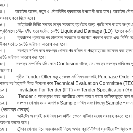
হবে।
৪। আইটেম আসল, নতুন ও নৌবাহিনীর ব্যবহারের উপযোগী হতে হবে। আইটেম নৌবাহিনীর চাহ
সরবরাহ করে দিতে হবে।
৫। আইটেমটি নির্দিষ্ট সময়ের মধ্যে সরবরাহে ব্যর্থতার জন্য প্রতি মাস বা তার ভগ্না
প্রতিমাসে ১%- ২% হারে সর্বোচ্চ ১০% Liquidated Damage (LD) হিসেবে কর্তন
৬। ক্রয়াদেশ প্রদানের পর মালামাল সরবরাহে অপরাগতা প্রকাশ করলে এবং নির্দিষ্ট সময়
উপর সর্বোচ্চ ১০% জরিমানা আরোপ করা হবে।
৭। দরপত্র দাখিল করে দরপত্র খোলার পর বাতিল বা প্রত্যাহারের আবেদন করা হলে তা 
৫% জরিমানা আরোপ করা হবে।
৮। দরপত্র সম্পর্কিত যদি কোন Confusion থাকে, সে ক্ষেত্রে দরপত্র দাখিলের পূর্বে 
হবে না।
৯। গৃহীত Tender Offer সমূহে কেবল সর্ব নিম্নদরদাতাই Purchase Order পাবেন
বাজার দর ইত্যাদি বিষয় বিবেচনা করে Technical Evaluation Committee (TEC) এর
১০। Invitation For Tender (IFT) এবং Tender Specification (প্রযোজ্য ক্ষ
১১। Tender এ অংশগ্রহণ করে পরবর্তীতে কোন কারণে কালো তালিকাভুক্ত হলে জরিমা
১২। দরপত্র খোলার সময় আংশিক Sample দাখিল এবং বিলম্বে Sample প্রদান সংক্র
(প্রযোজ্য ক্ষেত্রে)
১৩। আইটেম অবশ্যই কার্যদিবস চলাকালীন ১৩৩০ ঘটিকার মধ্যে সরবরাহ করতে হবে। অত্র
অবগত করতে হবে।
১৪। টেন্ডার খোলার দিনে সরবরাহকারী নিজে অথবা প্রতিনিধিগণ স্বশরীরে উপস্থিত থাক