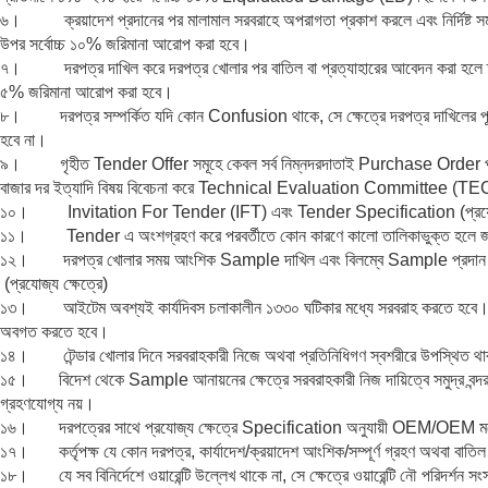
৬। ক্রয়াদেশ প্রদানের পর মালামাল সরবরাহে অপরাগতা প্রকাশ করলে এবং নির্দিষ্ট সময়
উপর সর্বোচ্চ ১০% জরিমানা আরোপ করা হবে।
৭। দরপত্র দাখিল করে দরপত্র খোলার পর বাতিল বা প্রত্যাহারের আবেদন করা হলে তা 
৫% জরিমানা আরোপ করা হবে।
৮। দরপত্র সম্পর্কিত যদি কোন Confusion থাকে, সে ক্ষেত্রে দরপত্র দাখিলের পূর্বে 
হবে না।
৯। গৃহীত Tender Offer সমূহে কেবল সর্ব নিম্নদরদাতাই Purchase Order পাবেন
বাজার দর ইত্যাদি বিষয় বিবেচনা করে Technical Evaluation Committee (TEC) এর
১০। Invitation For Tender (IFT) এবং Tender Specification (প্রযোজ্য ক্ষ
১১। Tender এ অংশগ্রহণ করে পরবর্তীতে কোন কারণে কালো তালিকাভুক্ত হলে জরিমা
১২। দরপত্র খোলার সময় আংশিক Sample দাখিল এবং বিলম্বে Sample প্রদান সংক্র
(প্রযোজ্য ক্ষেত্রে)
১৩। আইটেম অবশ্যই কার্যদিবস চলাকালীন ১৩৩০ ঘটিকার মধ্যে সরবরাহ করতে হবে। অত্র
অবগত করতে হবে।
১৪। টেন্ডার খোলার দিনে সরবরাহকারী নিজে অথবা প্রতিনিধিগণ স্বশরীরে উপস্থিত থাক
১৫। বিদেশ থেকে Sample আনায়নের ক্ষেত্রে সরবরাহকারী নিজ দায়িত্বে সমুদ্র বন্
গ্রহণযোগ্য নয়।
১৬। দরপত্রের সাথে প্রযোজ্য ক্ষেত্রে Specification অনুযায়ী OEM/OEM মনোনীত
১৭। কর্তৃপক্ষ যে কোন দরপত্র, কার্যাদেশ/ক্রয়াদেশ আংশিক/সম্পূর্ণ গ্রহণ অথবা বাতিল
১৮। যে সব বিনির্দেশে ওয়ারেন্টি উল্লেখ থাকে না, সে ক্ষেত্রে ওয়ারেন্টি নৌ পরিদর্শন সংস