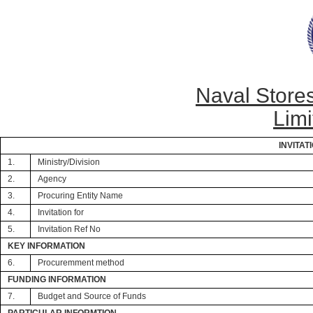
Naval Store
Limi
INVITAT
1.
Ministry/Division
2.
Agency
3.
Procuring Entity Name
4.
Invitation for
5.
Invitation Ref No
KEY INFORMATION
6.
Procuremment method
FUNDING INFORMATION
7.
Budget and Source of Funds