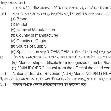
উল্লেখ করতে হবে।
১৯। দরপত্রের Validity কমপক্ষে 120 দিন পর্যন্ত থাকতে হবে। অল্টারনেটিভ প্যাটার্
২০। সকল দরপত্র প্রদানের ক্ষেত্রে নিম্নবর্ণিত তথ্যাদি অবশ্যই উল্লেখ করতে হবে।
(ক) Brand
(খ) Model
(গ) Name of Manufacturer
(ঘ) Country of manufacturer
(ঙ) Country of Origin
(চ) Source of Supply
(ছ) Specification অনুযায়ী OEM/OEM মনোনীত পরিবেশক কর্তৃক প্রদত্ত সনদ
২১। বিদেশ হতে আইটেম আনয়নের ক্ষেত্রে অথবা আমদানি শুল্ক ব্যাতিত মূল্য প্রদানের ক্
(ক) Membership certificate from recognized chamber/trade
(খ) Valid IRC/ERC issued from the office of the chief contro
২২। National Board of Revenue (NBR) Memo No. 9(41) NBR/Cus-IV
হিসেবে যে সকল আইটেম শুল্কমুক্ত আমদানি করা যাবে উল্লেখ রয়েছে, সে সকল আইটেম 
২৩।
দরপত্র
দাখিলের
ক্ষেত্রে
বিনির্দেশের
সকল
শর্ত
প্রযোজ্য
হবে
।