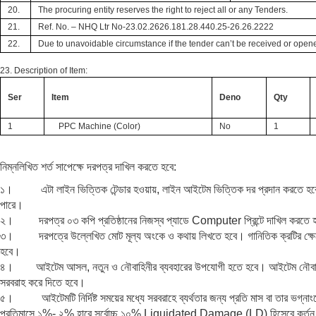
20.
The procuring entity reserves the right to reject all or any Tenders.
21.
Ref. No. –
NHQ Ltr No-23.02.2626.181.28.440.25-26.26.2222
22.
Due to unavoidable circumstance if the tender can’t be received or opene
23. Description of Item:
Ser
Item
Deno
Qty
1
PPC Machine (Color)
No
1
নিম্নলিখিত শর্ত সাপেক্ষে দরপত্র দাখিল করতে হবে:
১। এটা লাইন ভিত্তিক টেন্ডার হওয়ায়, লাইন আইটেম ভিত্তিক দর প্রদান করতে হবে এবং
পারে।
২। দরপত্র ০৩ কপি প্রতিষ্ঠানের নিজস্ব প্যাডে Computer প্রিন্টে দাখিল করতে 
৩। দরপত্রে উল্লেখিত মোট মূল্য অংকে ও কথায় লিখতে হবে। গানিতিক ক্রটির ক্ষেত্র
হবে।
৪। আইটেম আসল, নতুন ও নৌবাহিনীর ব্যবহারের উপযোগী হতে হবে। আইটেম নৌবাহিনীর চাহ
সরবরাহ করে দিতে হবে।
৫। আইটেমটি নির্দিষ্ট সময়ের মধ্যে সরবরাহে ব্যর্থতার জন্য প্রতি মাস বা তার ভগ্না
প্রতিমাসে ১%- ২% হারে সর্বোচ্চ ১০% Liquidated Damage (LD) হিসেবে কর্তন