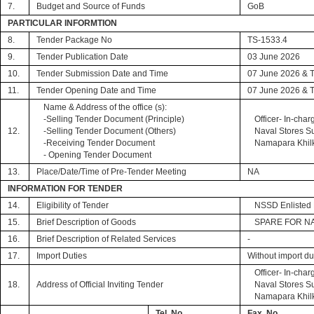
7.
Budget and Source of Funds
GoB
PARTICULAR INFORMTION
8.
Tender Package No
TS-1533.4
9.
Tender Publication Date
03 June 2026
10.
Tender Submission Date and Time
07 June 2026 & 
11.
Tender Opening Date and Time
07 June 2026 & 
Name & Address of the office (s):
-Selling Tender Document (Principle)
Officer- In-char
12.
-Selling Tender Document (Others)
Naval Stores S
-Receiving Tender Document
Namapara Khil
- Opening Tender Document
13.
Place/Date/Time of Pre-Tender Meeting
NA
INFORMATION FOR TENDER
14.
Eligibility of Tender
NSSD Enlisted 
15.
Brief Description of Goods
SPARE FOR NA
16.
Brief Description of Related Services
-
17.
Import Duties
Without import du
Officer- In-char
18.
Address of Official Inviting Tender
Naval Stores S
Namapara Khil
Tel. No.
Fax. No.