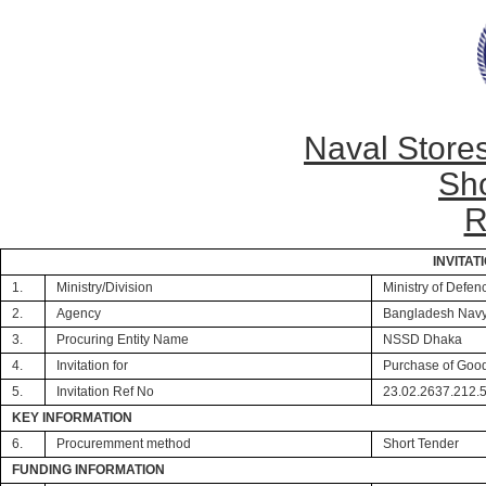
Naval Store
Sho
R
INVITAT
1.
Ministry/Division
Ministry of Defen
2.
Agency
Bangladesh Nav
3.
Procuring Entity Name
NSSD Dhaka
4.
Invitation for
Purchase of Goo
5.
Invitation Ref No
23.02.2637.212.
KEY INFORMATION
6.
Procuremment method
Short Tender
FUNDING INFORMATION