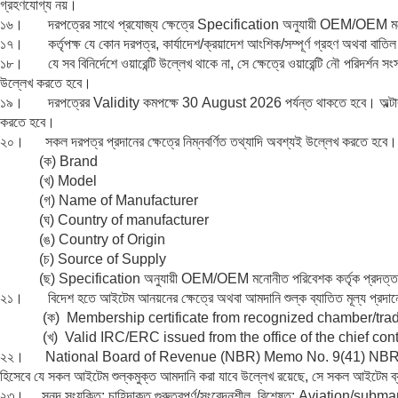
গ্রহণযোগ্য নয়।
১৬। দরপত্রের সাথে প্রযোজ্য ক্ষেত্রে Specification অনুযায়ী OEM/OEM মনোনীত
১৭। কর্তৃপক্ষ যে কোন দরপত্র, কার্যাদেশ/ক্রয়াদেশ আংশিক/সম্পূর্ণ গ্রহণ অথবা বাতিল
১৮। যে সব বিনির্দেশে ওয়ারেন্টি উল্লেখ থাকে না, সে ক্ষেত্রে ওয়ারেন্টি নৌ পরিদর্শন সংস
উল্লেখ করতে হবে।
১৯। দরপত্রের Validity কমপক্ষে 30 August 2026 পর্যন্ত থাকতে হবে। অল্টারনেটিভ 
করতে হবে।
২০। সকল দরপত্র প্রদানের ক্ষেত্রে নিম্নবর্ণিত তথ্যাদি অবশ্যই উল্লেখ করতে হবে।
(ক) Brand
(খ) Model
(গ) Name of Manufacturer
(ঘ) Country of manufacturer
(ঙ) Country of Origin
(চ) Source of Supply
(ছ) Specification অনুযায়ী OEM/OEM মনোনীত পরিবেশক কর্তৃক প্রদত্ত সনদ
২১। বিদেশ হতে আইটেম আনয়নের ক্ষেত্রে অথবা আমদানি শুল্ক ব্যাতিত মূল্য প্রদানের ক্
(ক) Membership certificate from recognized chamber/trade
(খ) Valid IRC/ERC issued from the office of the chief contro
২২। National Board of Revenue (NBR) Memo No. 9(41) NBR/Cus-IV
হিসেবে যে সকল আইটেম শুল্কমুক্ত আমদানি করা যাবে উল্লেখ রয়েছে, সে সকল আইটেম 
২৩। সনদ সংযুক্তি: চাহিদাকৃত গুরুত্বপূর্ণ/সংবেদনশীল, বিশেষত: Aviation/submarine