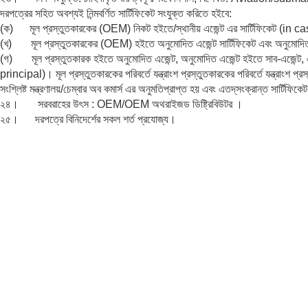
দরপত্রের সহিত অবশ্যই নিন্মবর্ণিত সার্টিফিকেট সংযুক্ত করিতে হইবে:
(ক) মূল প্রস্তুতকারকের (OEM) নিকট হইতে/স্থানীয় এজেন্ট এর সার্টিফিকেট (i
(খ) মূল প্রস্তুতকারকের (OEM) হইতে অনুমোদিত এজেন্ট সার্টিফিকেট এবং অনুমোদি
(গ) মূল প্রস্তুতকারক হইতে অনুমোদিত এজেন্ট, অনুমোদিত এজেন্ট হইতে সাব-এজেন্ট, এ
principal)। মূল প্রস্তুতকারকের পরিবর্তে যন্ত্রাংশ প্রস্তুতকারকের পরিবর্তে যন্ত্রাংশ প
সংশ্লিষ্ট মন্ত্রণালয়/চেম্বার অব কমার্স এর অনুমতিপ্রাপ্ত হয় এবং এতদ্‌সংক্রান্ত সার্টিফিক
২৪। সরবরাহের উৎস : OEM/OEM অথরাইজড ডিষ্ট্রিবিউটর ।
২৫। দরপত্রে বিনিদের্শের সকল শর্ত প্রযোজ্য।