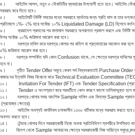
৪। আইটেম আসল, নতুন ও নৌবাহিনীর ব্যবহারের উপযোগী হতে হবে। আইটেম নৌবাহিনীর চাহ
সরবরাহ করে দিতে হবে।
৫। আইটেমটি নির্দিষ্ট সময়ের মধ্যে সরবরাহে ব্যর্থতার জন্য প্রতি মাস বা তার ভগ্না
প্রতিমাসে ১%- ২% হারে সর্বোচ্চ ১০% Liquidated Damage (LD) হিসেবে কর্তন
৬। ক্রয়াদেশ প্রদানের পর মালামাল সরবরাহে অপরাগতা প্রকাশ করলে এবং নির্দিষ্ট সময়
উপর সর্বোচ্চ ১০% জরিমানা আরোপ করা হবে।
৭। দরপত্র দাখিল করে দরপত্র খোলার পর বাতিল বা প্রত্যাহারের আবেদন করা হলে তা 
৫% জরিমানা আরোপ করা হবে।
৮। দরপত্র সম্পর্কিত যদি কোন Confusion থাকে, সে ক্ষেত্রে দরপত্র দাখিলের পূর্বে 
হবে না।
৯। গৃহীত Tender Offer সমূহে কেবল সর্ব নিম্নদরদাতাই Purchase Order পাবেন
বাজার দর ইত্যাদি বিষয় বিবেচনা করে Technical Evaluation Committee (TEC) এর
১০। Invitation For Tender (IFT) এবং Tender Specification (প্রযোজ্য ক্ষ
১১। Tender এ অংশগ্রহণ করে পরবর্তীতে কোন কারণে কালো তালিকাভুক্ত হলে জরিমা
১২। দরপত্র খোলার সময় আংশিক Sample দাখিল এবং বিলম্বে Sample প্রদান সংক্র
(প্রযোজ্য ক্ষেত্রে)
১৩। আইটেম অবশ্যই কার্যদিবস চলাকালীন ১৩৩০ ঘটিকার মধ্যে সরবরাহ করতে হবে। অত্র
অবগত করতে হবে।
১৪। টেন্ডার খোলার দিনে সরবরাহকারী নিজে অথবা প্রতিনিধিগণ স্বশরীরে উপস্থিত থাক
১৫। বিদেশ থেকে Sample আনায়নের ক্ষেত্রে সরবরাহকারী নিজ দায়িত্বে সমুদ্র বন্