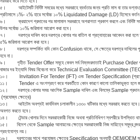
সরবরাহ করে দিতে হবে।
৫। আইটেমটি নির্দিষ্ট সময়ের মধ্যে সরবরাহে ব্যর্থতার জন্য প্রতি মাস বা তার ভগ্না
প্রতিমাসে ১%- ২% হারে সর্বোচ্চ ১০% Liquidated Damage (LD) হিসেবে কর্তন
৬। ক্রয়াদেশ প্রদানের পর মালামাল সরবরাহে অপরাগতা প্রকাশ করলে এবং নির্দিষ্ট সময়
উপর সর্বোচ্চ ১০% জরিমানা আরোপ করা হবে।
৭। দরপত্র দাখিল করে দরপত্র খোলার পর বাতিল বা প্রত্যাহারের আবেদন করা হলে তা 
৫% জরিমানা আরোপ করা হবে।
৮। দরপত্র সম্পর্কিত যদি কোন Confusion থাকে, সে ক্ষেত্রে দরপত্র দাখিলের পূর্বে 
হবে না।
৯। গৃহীত Tender Offer সমূহে কেবল সর্ব নিম্নদরদাতাই Purchase Order পাবেন
বাজার দর ইত্যাদি বিষয় বিবেচনা করে Technical Evaluation Committee (TEC) এর
১০। Invitation For Tender (IFT) এবং Tender Specification (প্রযোজ্য ক্ষ
১১। Tender এ অংশগ্রহণ করে পরবর্তীতে কোন কারণে কালো তালিকাভুক্ত হলে জরিমা
১২। দরপত্র খোলার সময় আংশিক Sample দাখিল এবং বিলম্বে Sample প্রদান সংক্র
(প্রযোজ্য ক্ষেত্রে)
১৩। আইটেম অবশ্যই কার্যদিবস চলাকালীন ১৩৩০ ঘটিকার মধ্যে সরবরাহ করতে হবে। অত্র
অবগত করতে হবে।
১৪। টেন্ডার খোলার দিনে সরবরাহকারী নিজে অথবা প্রতিনিধিগণ স্বশরীরে উপস্থিত থাক
১৫। বিদেশ থেকে Sample আনায়নের ক্ষেত্রে সরবরাহকারী নিজ দায়িত্বে সমুদ্র বন্
গ্রহণযোগ্য নয়।
১৬। দরপত্রের সাথে প্রযোজ্য ক্ষেত্রে Specification অনুযায়ী OEM/OEM মনোনীত