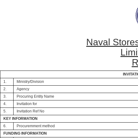
Naval Store
Limi
R
INVITAT
1.
Ministry/Division
2.
Agency
3.
Procuring Entity Name
4.
Invitation for
5.
Invitation Ref No
KEY INFORMATION
6.
Procuremment method
FUNDING INFORMATION