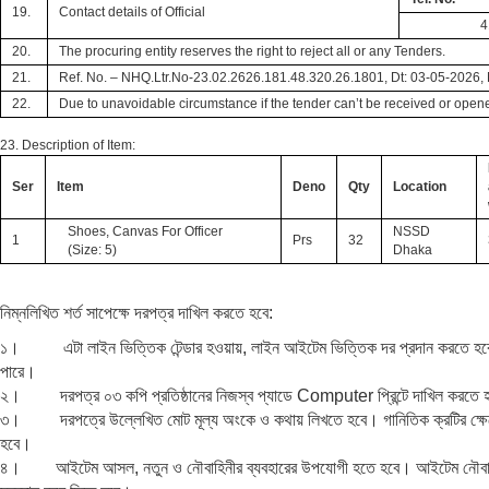
19.
Contact details of Official
4
20.
The procuring entity reserves the right to reject all or any Tenders.
21.
Ref. No. –
NHQ.Ltr.No-23.02.2626.181.48.320.26.1801, Dt: 03-05-202
22.
Due to unavoidable circumstance if the tender can’t be received or opene
23. Description of Item:
Ser
Item
Deno
Qty
Location
Shoes, Canvas For Officer
NSSD
1
Prs
32
(Size: 5)
Dhaka
নিম্নলিখিত শর্ত সাপেক্ষে দরপত্র দাখিল করতে হবে:
১। এটা লাইন ভিত্তিক টেন্ডার হওয়ায়, লাইন আইটেম ভিত্তিক দর প্রদান করতে হবে এবং
পারে।
২। দরপত্র ০৩ কপি প্রতিষ্ঠানের নিজস্ব প্যাডে Computer প্রিন্টে দাখিল করতে 
৩। দরপত্রে উল্লেখিত মোট মূল্য অংকে ও কথায় লিখতে হবে। গানিতিক ক্রটির ক্ষেত্র
হবে।
৪। আইটেম আসল, নতুন ও নৌবাহিনীর ব্যবহারের উপযোগী হতে হবে। আইটেম নৌবাহিনীর চাহ