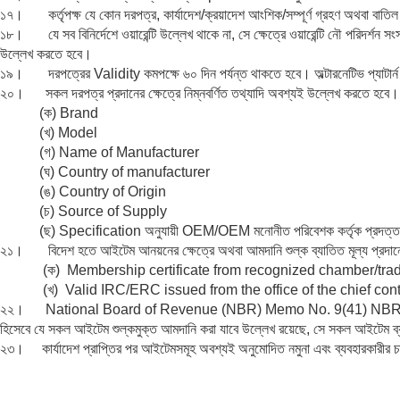
১৭। কর্তৃপক্ষ যে কোন দরপত্র, কার্যাদেশ/ক্রয়াদেশ আংশিক/সম্পূর্ণ গ্রহণ অথবা বাতিল
১৮। যে সব বিনির্দেশে ওয়ারেন্টি উল্লেখ থাকে না, সে ক্ষেত্রে ওয়ারেন্টি নৌ পরিদর্শন সংস
উল্লেখ করতে হবে।
১৯। দরপত্রের Validity কমপক্ষে ৬০ দিন পর্যন্ত থাকতে হবে। অল্টারনেটিভ প্যাটার্ন 
২০। সকল দরপত্র প্রদানের ক্ষেত্রে নিম্নবর্ণিত তথ্যাদি অবশ্যই উল্লেখ করতে হবে।
(ক) Brand
(খ) Model
(গ) Name of Manufacturer
(ঘ) Country of manufacturer
(ঙ) Country of Origin
(চ) Source of Supply
(ছ) Specification অনুযায়ী OEM/OEM মনোনীত পরিবেশক কর্তৃক প্রদত্ত সনদ
২১। বিদেশ হতে আইটেম আনয়নের ক্ষেত্রে অথবা আমদানি শুল্ক ব্যাতিত মূল্য প্রদানের ক্
(ক) Membership certificate from recognized chamber/trade
(খ) Valid IRC/ERC issued from the office of the chief contro
২২। National Board of Revenue (NBR) Memo No. 9(41) NBR/Cus-IV
হিসেবে যে সকল আইটেম শুল্কমুক্ত আমদানি করা যাবে উল্লেখ রয়েছে, সে সকল আইটেম 
২৩। কার্যাদেশ প্রাপ্তির পর আইটেমসমূহ অবশ্যই অনুমোদিত নমুনা এবং ব্যবহারকারীর 