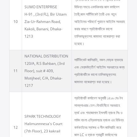
SUMO ENTERPRISE
বিভিন্ন সময়ে একাধিকবার জাল কার্যাদেশ
H-91 , (3rd FL), Bir Uttam
তৈরী,জাল সার্টিফিকেট তৈরী এবং নতুন
10
Zia-Ur-Rahman Road,
আইটেমের পরিবর্তে পুরাতন আইটেম সরবরাহ
Kakoli, Banani, Dhaka-
করার কারণে প্রতিষ্ঠানটিকে কালো
1213
তালিকাভুক্তসহ জামানত বাজেয়াপ্ত করা
হয়েছে।
NATIONAL DISTRIBUTION
সার্টিফিকেট জালিয়াতি, নকল মোড়ক ব্যবহার
120/A, R.S Bahban, (3rd
এবং মেয়াদউত্তীর্ণ আইটেম সরবরাহের জন্য
11
Floor), suit # 409,
প্রতিষ্ঠানটিকে কালো তালিকাভুক্তসহ
Motijheel, C/A, Dhaka-
জামানত বাজেয়াপ্ত করা হয়েছে।
1217
প্রতিষ্ঠানটি কার্যাদেশ অনুযায়ী ১৪১৬ মেঃ টন
সানফ্লাওয়ার তেল নৌবাহিনীতে সরবরাহে
ব্যর্থ এবং শাহাজালাল ইসলামী ব্যাংক লিঃ ও
SPARK TECHNOLOGY
সাউদ বাংলা এগ্রিকালচার ব্যাংক এর বিভিন্ন
Halimunnnesa's Court
12
কর্মকর্তাদের স্বাক্ষর ও সীল জালিয়াতি করে
(7th Floor), 23 kakrail
জাল LC ও ব্যাংক গ্যারান্টি কার্যাদেশের