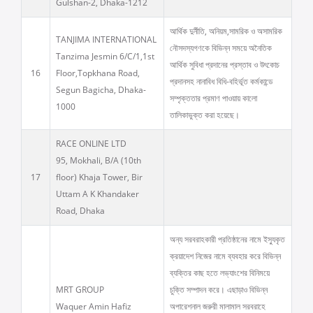
Gulshan-2, Dhaka-1212
আর্থিক দুর্নীতি, অনিয়ম,সামরিক ও অসামরিক
TANJIMA INTERNATIONAL
নৌসদস্যগণকে বিভিন্ন সময়ে অনৈতিক
Tanzima Jesmin 6/C/1,1st
আর্থিক সুবিধা প্রদানের প্রস্তাব ও উৎকোচ
16
Floor,Topkhana Road,
প্রদানসহ নানাবিধ বিধি-বহির্ভূত কর্মকান্ডে
Segun Bagicha, Dhaka-
সম্পৃক্ততার প্রমাণ পাওয়ায় কালো
1000
তালিকাভুক্ত করা হয়েছে।
RACE ONLINE LTD
95, Mokhali, B/A (10th
17
floor) Khaja Tower, Bir
Uttam A K Khandaker
Road, Dhaka
অন্য সরবরাহকারী প্রতিষ্ঠানের নামে ইস্যুকৃত
ক্রয়াদেশ নিজের নামে ব্যবহার করে বিভিন্ন
ব্যক্তির কাছ হতে লভ্যাংশের বিনিময়ে
MRT GROUP
চুক্তি সম্পাদন করে। এছাড়াও বিভিন্ন
Waquer Amin Hafiz
অপারেশনাল জরুরী মালামাল সরবরাহে