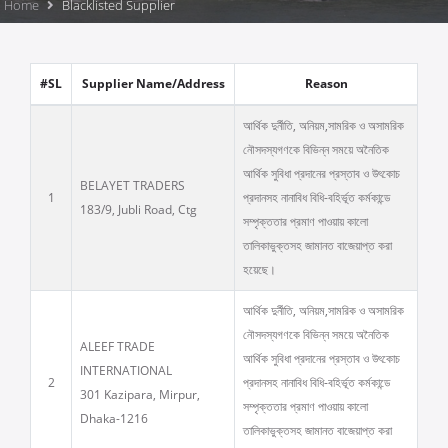
Home
Blacklisted Supplier
#SL
Supplier Name/Address
Reason
আর্থিক দুর্নীতি, অনিয়ম,সামরিক ও অসামরিক
নৌসদস্যগণকে বিভিন্ন সময়ে অনৈতিক
আর্থিক সুবিধা প্রদানের প্রস্তাব ও উৎকোচ
BELAYET TRADERS
1
প্রদানসহ নানাবিধ বিধি-বহির্ভূত কর্মকান্ডে
183/9, Jubli Road, Ctg
সম্পৃক্ততার প্রমাণ পাওয়ায় কালো
তালিকাভুক্তসহ জামানত বাজেয়াপ্ত করা
হয়েছে।
আর্থিক দুর্নীতি, অনিয়ম,সামরিক ও অসামরিক
নৌসদস্যগণকে বিভিন্ন সময়ে অনৈতিক
ALEEF TRADE
আর্থিক সুবিধা প্রদানের প্রস্তাব ও উৎকোচ
INTERNATIONAL
2
প্রদানসহ নানাবিধ বিধি-বহির্ভূত কর্মকান্ডে
301 Kazipara, Mirpur,
সম্পৃক্ততার প্রমাণ পাওয়ায় কালো
Dhaka-1216
তালিকাভুক্তসহ জামানত বাজেয়াপ্ত করা