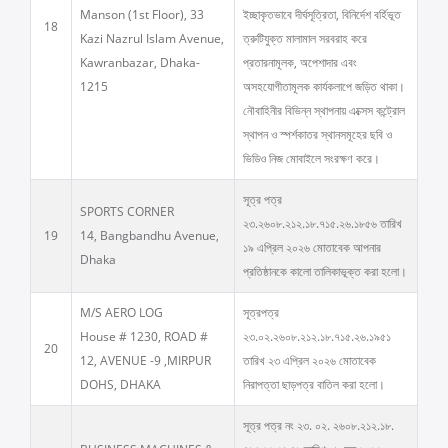
Manson (1st Floor), 33
ইচ্ছাকৃতভাবে দীর্ঘসূত্রিতা, বিনির্দেশ বর্হিভূত
18
Kazi Nazrul Islam Avenue,
ত্রুটিযুক্ত মালামাল সরবরাহ করে
Kawranbazar, Dhaka-
প্রতারনামূলক, অপেশাদার এবং
1215
অসহযোগীতামূলক কার্যকলাপে জড়িত থাকা।
নৌবাহিনীর বিভিন্ন স্থাপনায় এক্সেস কন্ট্রোল
স্থাপন ও স্পর্শকাতর স্থানসমূহের ছবি ও
ভিডিও নিজ মোবাইলে সংরক্ষণ করে।
সূত্র পত্র
SPORTS CORNER
২৩.২৬০৮.২১২.১৮.৭১৫.২৬.১৮৫৬ তারিখ
19
14, Bangbandhu Avenue,
১৯ এপ্রিল ২০২৬ মোতাবেক আপনার
Dhaka
প্রতিষ্ঠানকে কালো তালিকাভূক্ত করা হলো।
M/S AERO LOG
সূত্রপত্র
House # 1230, ROAD #
২৩.০২.২৬০৮.২১২.১৮.৭১৫.২৬.১৯৫১
20
12, AVENUE -9 ,MIRPUR
তারিখ ২৩ এপ্রিল ২০২৬ মোতাবেক
DOHS, DHAKA
নিরাপত্তা ছাড়পত্র বাতিল করা হলো।
সূত্র পত্র নং ২৩. ০২. ২৬০৮.২১২.১৮.