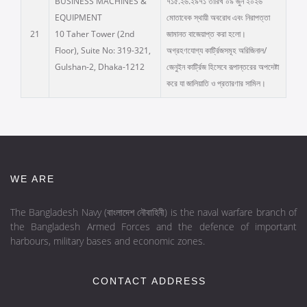
BUSINESS MACHINES &
৭১৫.২৬.২৯৭১ তারিখ ০৯ জুন ২০২৬
EQUIPMENT
মোতাবেক স্থায়ী অবরোধ এবং নিরাপত্তা
21
10 Taher Tower (2nd
জামানত বাজেয়াপ্ত করা হলো।
Floor), Suite No: 319-321,
অগ্রহণযোগ্য কার্ট্রিজসমূহ অরিজিনাল/
Gulshan-2, Dhaka-1212
জেনুইন কার্ট্রিজ হিসেবে রূপান্তরের অপদেষ্টা
করে যা জালিয়াতি ও প্রতারণার সামিল।
WE ARE
The Bangladesh Navy (বাংলাদেশ নৌবাহিনী) is the naval warfare branch of
the Bangladesh Armed Forces and the defence of important
harbours, military bases and economic zones.
CONTACT ADDRESS