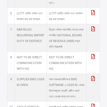
হবে।
6
LC/TT ব্যতীত কাস্টম হতে
LC/TT ব্যতীত কাস্টম হতে মালামাল
মালামাল ছাড় করা অসম্ভব
ছাড় করা অসম্ভব
7
NBR RULES
ডিফেন্স স্টোরস আমদানীর ক্ষেত্রে শুল্ক
REGURDING IMPORT
সম্পর্কিত NATIONAL BOARD
DUTY OF DEFENCE
OF REVENUE (NBR) কর্তৃক
বর্ণিত নিয়মাবলী
8
NOT TO BE DIRECT
NOT TO BE DIRECT
COMMUNICATION
COMMUNICATION WITH
WITH HQ
HQ
9
SUPPLIER BMS USER
সকল সরবরাহকারীগনকে BMS
ID OPEN
SOFTWARE এ USER ID খোলার
নির্দেশনামূলক পত্রটি নোটিশ বোর্ডে
দেখে নেওয়ার জন্য বলা হলো।
10
ABOUT FOREIGN
আমদানী শুল্ক ব্যতীত আইটেম আনয়ন