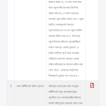
জানানো যাচ্ছে যে, যে সকল দরপত্রের
সাথে নমুনা দাখিলের জন্য নির্দেশনা
প্রদান করা হয় ,সে সকল দরপত্রে
অবশ্যই নমুনা দাখিল করতে হবে। নমুনা
ব্যতীত কোনক্রমেই দরপত্র
গ্রহণযোগ্য হবে না এবং নমুনা ব্যতীত
দরপত্র বাতিল করা হবে। উল্লেখ্য,
নমুনা বিলম্বে দাখিলের প্রয়োজনীয়তা
থাকলে দরপত্র খোলার ন্যূনতম ০৫
(পাঁচ) কর্মদিবস পূর্বে অত্র সংস্থায়
যৌক্তিক কারণসহ দরপত্র খোলার
তারিখ বর্ধিতকরণের আবেদন দাখিল করা
যেতে পারে। এক্ষেত্রে কর্তৃপক্ষের
সিদ্ধান্তই চূড়ান্ত বলে গণ্য হবে।
5
নকল সার্টিফিকেট দাখিল প্রসঙ্গে
দাখিলকৃত দরপত্রের সাথে সংযুক্ত
সার্টিফিকেট সমূহ নকল/জাল/ভুয়া
প্রমাণিত হলে সরবরাহকারীর বিরুদ্ধে
কঠোর শাস্তিমূলক ব্যবস্থা গ্রহণ করা