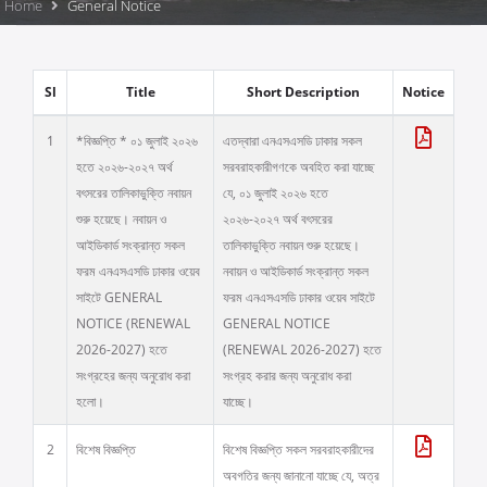
Home
General Notice
Sl
Title
Short Description
Notice
1
*বিজ্ঞপ্তি * ০১ জুলাই ২০২৬
এতদ্বারা এনএসএসডি ঢাকার সকল
হতে ২০২৬-২০২৭ অর্থ
সরবরাহকারীগণকে অবহিত করা যাচ্ছে
বৎসরের তালিকাভুক্তি নবায়ন
যে, ০১ জুলাই ২০২৬ হতে
শুরু হয়েছে। নবায়ন ও
২০২৬-২০২৭ অর্থ বৎসরের
আইডিকার্ড সংক্রান্ত সকল
তালিকাভুক্তি নবায়ন শুরু হয়েছে।
ফরম এনএসএসডি ঢাকার ওয়েব
নবায়ন ও আইডিকার্ড সংক্রান্ত সকল
সাইটে GENERAL
ফরম এনএসএসডি ঢাকার ওয়েব সাইটে
NOTICE (RENEWAL
GENERAL NOTICE
2026-2027) হতে
(RENEWAL 2026-2027) হতে
সংগ্রহের জন্য অনুরোধ করা
সংগ্রহ করার জন্য অনুরোধ করা
হলো।
যাচ্ছে।
2
বিশেষ বিজ্ঞপ্তি
বিশেষ বিজ্ঞপ্তি সকল সরবরাহকারীদের
অবগতির জন্য জানানো যাচ্ছে যে, অত্র