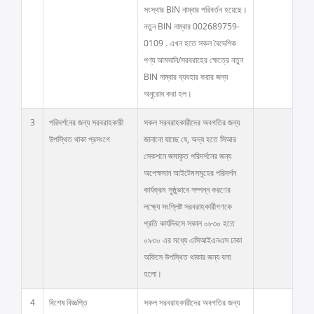
সংস্থার BIN নাম্বার পরিবর্তন হয়েছে।
নতুন BIN নাম্বার 002689759-
0109 . এখন হতে সকল বৈদেশিক
পণ্য আমদানি/সরবরাহের ক্ষেত্রে নতুন
BIN নাম্বার ব্যবহার করার জন্য
অনুরোধ করা হল।
3
পরিদর্শনের জন্য সরবরাহকারী
সকল সরবরাহকারীদের অবগতির জন্য
উপস্থিত থাকা প্রসংগে
জানানো যাচ্ছে যে, অদ্য হতে সিআর
সেকশনে জমাকৃত পরিদর্শনের জন্য
অপেক্ষমান আইটেমসমূহের পরিদর্শন
কার্যক্রম সুষ্ঠুভাবে সম্পন্ন করণের
লক্ষ্যে সংশ্লিষ্ট সরবরাহকারীগণকে
প্রতি কার্যদিবসে সকাল ০৮৩০ হতে
০৯৩০ এর মধ্যে এসিআইএনএস ঢাকা
অফিসে উপস্থিত থাকার জন্য বলা
হলো।
4
বিশেষ বিজ্ঞপ্তি
সকল সরবরাহকারীদের অবগতির জন্য